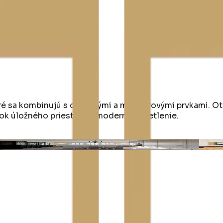
oré sa kombinujú s drevenými a mramorovými prvkami. Ot
ok úložného priestoru a moderné osvetlenie.
14
n°
14
Arbor