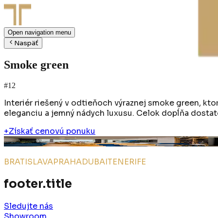
Open navigation menu
Naspäť
Smoke green
#12
Interiér riešený v odtieňoch výraznej smoke green, kt
eleganciu a jemný nádych luxusu. Celok dopĺňa dostat
+
Získať cenovú ponuku
Skypark
n°
13
nº
BRATISLAVA
PRAHA
DUBAI
TENERIFE
footer.title
Sledujte nás
Showroom