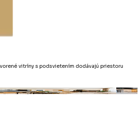
vorené vitríny s podsvietením dodávajú priestoru
ia
n°
15
Premium 