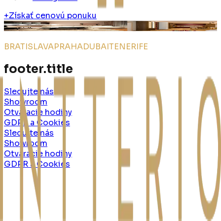
+
Získať cenovú ponuku
Vydrica
n°
7
Vydrica
n°
8
BRATISLAVA
PRAHA
DUBAI
TENERIFE
footer.title
Sledujte nás
Showroom
Otváracie hodiny
GDPR a Cookies
Sledujte nás
Showroom
Otváracie hodiny
GDPR a Cookies