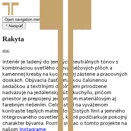
Open navigation menu
Naspäť
Rakyta
#06
Interiér je ladený do jemných neutrálnych tónov s
kombináciou svetlého dreva, béžových plôch a
kamennej kresby na kuchynskej zástene a pracovných
doskách. Obývacia časť s mäkkou čalúnenou
sedačkou a textilnými doplnkami prirodzene
nadväzuje na jedálenský kút a kuchyňu, pričom
priestor je prepojený jednotným materiálovým aj
farebným riešením. Celok stojí na vyváženom
kontraste teplých materiálov, čistých línií a jemného
integrovaného osvetlenia, ktoré podčiarkuje pokojný
charakter bývania. Pozrite si viac o tomto projekte na
našom
Instagrame
.