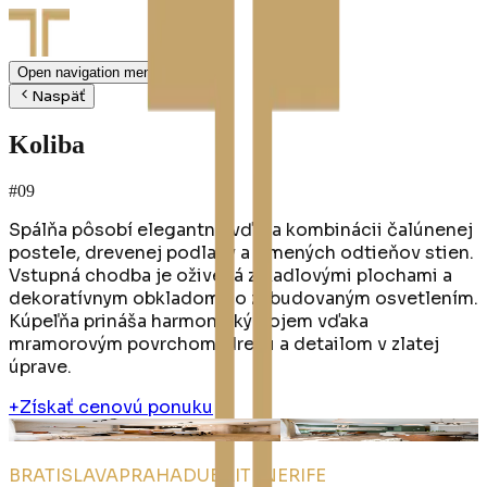
Open navigation menu
Naspäť
Koliba
#09
Spálňa pôsobí elegantne vďaka kombinácii čalúnenej
postele, drevenej podlahy a tlmených odtieňov stien.
Vstupná chodba je oživená zrkadlovými plochami a
dekoratívnym obkladom so zabudovaným osvetlením.
Kúpeľňa prináša harmonický dojem vďaka
mramorovým povrchom, drevu a detailom v zlatej
úprave.
+
Získať cenovú ponuku
Vydrica
n°
10
Nesto
n°
11
BRATISLAVA
PRAHA
DUBAI
TENERIFE