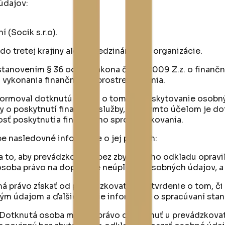
údajov:
 (Socik s.r.o).
o tretej krajiny alebo medzinárodnej organizácie.
tanovením § 36 ods. 2 zákona č. 186/2009 Z.z. o finan
 vykonania finančného sprostredkovania.
formoval dotknutú osobu o tom, že poskytovanie osobný
vy o poskytnutí finančnej služby, a že týmto účelom je 
sť poskytnutia finančného sprostredkovania.
e nasledovné informácie o jej právach:
 to, aby prevádzkovateľ bez zbytočného odkladu opravil 
osoba právo na doplnenie neúplných osobných údajov, a
 právo získať od prevádzkovateľa potvrdenie o tom, či sa
bným údajom a ďalšie bližšie informácie o spracúvaní s
: Dotknutá osoba má tiež právo dosiahnuť u prevádzkov