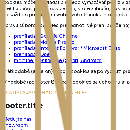
Cookies môžete ovládať a / alebo vymazávať podľa vlast
prehliadačov povolí nastavenia, ktoré zabraňujú ukla
pri každom prehliadaní webových stránok a niektoré sl
Správu súborov cookies pre jednotlivé prehliadače náj
prehliadač Google Chrome
prehliadač Mozilla Firefox
prehliadač Internet Explorer / Microsoft Edge
prehliadač Opera
mobilné prehliadače (Safari,
Android)
Krátkodobé (session) súbory cookies sa po vypnutí pr
Dlhodobé (persistent) súbory cookies sa uchovajú aj p
BRATISLAVA
PRAHA
DUBAI
TENERIFE
footer.title
Sledujte nás
Showroom