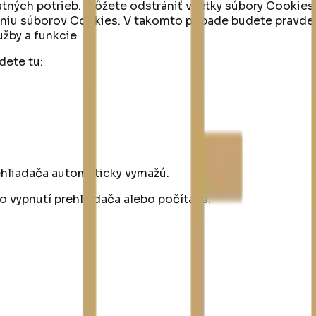
ných potrieb. Môžete odstrániť všetky súbory Cookies, k
daniu súborov Cookies. V takomto prípade budete pravd
užby a funkcie
dete tu:
ehliadača automaticky vymažú.
o vypnutí prehliadača alebo počítača.