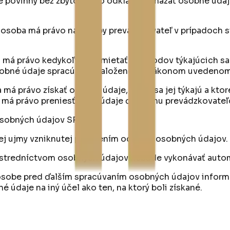
eľ je povinný bez zbytočného odkladu vymazať osobné ú
 osoba má právo na to, aby prevádzkovateľ v prípadoc
má právo kedykoľvek namietať z dôvodov týkajúcich sa 
sú osobné údaje spracúvané založené na Zákonom uvedenom
má právo získať osobné údaje, ktoré sa jej týkajú a kto
 má právo preniesť tieto údaje ďalšiemu prevádzkovate
osobných údajov SR.
ej ujmy vzniknutej porušením ochrany osobných údajov.
ostredníctvom osobných údajov nebude vykonávať autom
osobe pred ďalším spracúvaním osobných údajov informác
 údaje na iný účel ako ten, na ktorý boli získané.