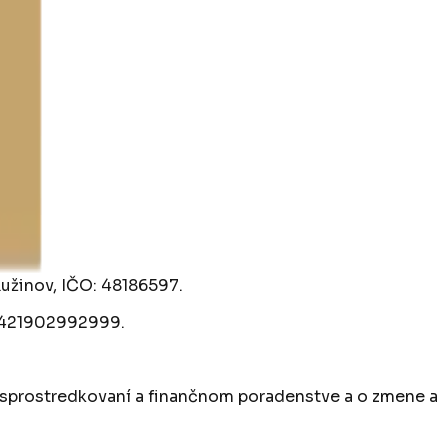
Ružinov, IČO: 48186597.
: +421902992999.
m sprostredkovaní a finančnom poradenstve a o zmene a