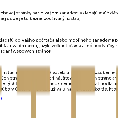
bovej stránky sa vo vašom zariadení ukladajú malé dát
nej dobe je to bežne používaný nástroj.
ukladajú do Vášho počítača alebo mobilného zariadenia 
rihlasovacie meno, jazyk, veľkosť písma a iné predvoľby
iadaní webových stránok.
amätanie nastavení používateľa a lepšie prispôsobenie
ch stránok, ponúkajú pri návšteve webových stránok vy
kcie týchto webových stránok nemusia fungovať podľa ur
 súbory Cookies sa nepoužívajú na iné účely ako tie, kto
tu
.