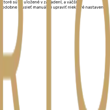
toré sú už uložené v zariadení, a väčšina
epodobne musieť manuálne upraviť niektoré nastavenia