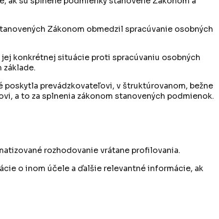
daje, ak sú splnené podmienky stanovené Zákonom a
h stanovených Zákonom obmedzil spracúvanie osobných
jej konkrétnej situácie proti spracúvaniu osobných
 základe.
ré poskytla prevádzkovateľovi, v štruktúrovanom, bežne
ľovi, a to za splnenia zákonom stanovených podmienok.
atizované rozhodovanie vrátane profilovania.
ie o inom účele a ďalšie relevantné informácie, ak