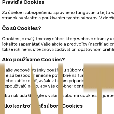
Pravidlá Cookies
Za účelom zabezpečenia správneho fungovania tejto we
stránok súhlasíte s používaním týchto súborov. V dneš
Čo sú Cookies?
Cookies je malý textový súbor, ktorý webové stránky 
lokalite zapamätať Vaše akcie a predvoľby (napríklad p
takže ich nemusíte znova zadávať pri opätovnom prehl
Ako používame Cookies?
Naše webové stránky používajú súbory Cookies na zap
nie sú bezpodmienečne potrebné na fungovanie webový
alebo zablokovať, avšak v takom prípade niektoré fun
nepoužívajú na to, aby vás osobne identifikovali. Tieto
Ako nakladá Google s vašimi súbormi cookies nájdete
Ako kontrolovať súbory Cookies