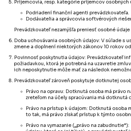
Príjemcovia, resp. kategórie príjemcov osobných 
Podriadení finanční agenti prevádzkovateľa.
Dodávatelia a správcovia softvérových riešení
Prevádzkovateľ nezamýšľa preniesť osobné údaje d
Doba uchovávania osobných údajov: V súlade s us
zmene a doplnení niektorých zákonov 10 rokov od
Povinnosť poskytnutia údajov: Prevádzkovateľ in
požiadavkou, ktorá je potrebná na uzavretie zmlu
ich neposkytnutie môže mať za následok nemožno
Prevádzkovateľ zároveň poskytuje dotknutej osob
Právo na opravu: Dotknutá osoba má právo na
zreteľom na účely spracúvania má dotknutá 
Právo na prístup k údajom: Dotknutá osoba má
to tak, má právo získať prístup k týmto oso
Právo na vymazanie („právo na zabudnutie“)