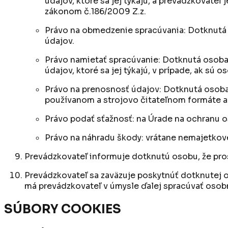
údajov, ktoré sa jej týkajú, a prevádzkovat
zákonom č.186/2009 Z.z.
Právo na obmedzenie spracúvania: Dotknutá
údajov.
Právo namietať spracúvanie: Dotknutá osoba 
údajov, ktoré sa jej týkajú, v prípade, ak 
Právo na prenosnosť údajov: Dotknutá osoba 
používanom a strojovo čitateľnom formáte a
Právo podať sťažnosť: na Úrade na ochranu 
Právo na náhradu škody: vrátane nemajetkov
Prevádzkovateľ informuje dotknutú osobu, že pr
Prevádzkovateľ sa zaväzuje poskytnúť dotknutej 
má prevádzkovateľ v úmysle ďalej spracúvať osobné
SÚBORY COOKIES