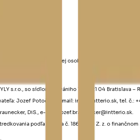
bných údajov od dotknutej osoby – klienta.
Y s.r.o., so sídlom Galvániho 15B, 821 04 Bratislava – 
teľa: Jozef Potočan, e-mail: info@intterio.sk, tel. č.
aunecker, DiS., e-mail: jozef.braunecker@intterio.sk.
tredkovania podľa zákona č. 186/2009 Z. z. o finančno