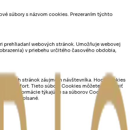
ové súbory s názvom cookies. Prezeraním týchto
pri prehliadaní webových stránok. Umožňuje webovej
 zobrazenia) v priebehu určitého časového obdobia,
 webových stránok záujmom návštevníka. Hoci Cookies
šší komfort. Tieto súbory Cookies môžete odstrániť
čenia. Informácie týkajúce sa súborov Cookies sa
ré sú tu popísané.